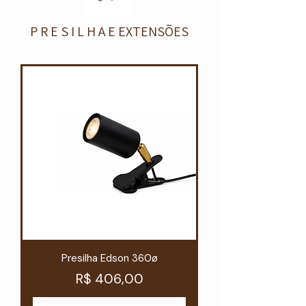
P R E S I L H A E EXTENSÕES
Presilha Edson 360ø
Preço
R$ 406,00