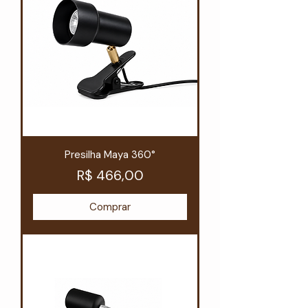
Presilha Maya 360°
Preço
R$ 466,00
Comprar