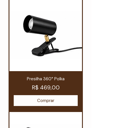
Presilha 360° Polka
Preço
R$ 469,00
Comprar