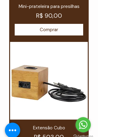
Mini-prateleira para presilhas
Preço
R$ 90,00
Comprar
Extensão Cubo
Preço