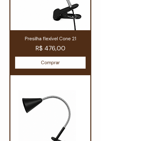
Presilha flexível Cone 21
Preço
R$ 476,00
Comprar