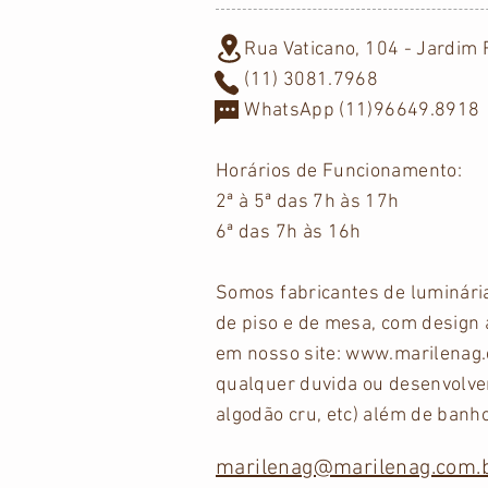
Rua Vaticano, 104 - Jardim F
(11) 3081.7968
WhatsApp (11)96649.8918
Horários
de Funcionamento:
2ª à 5ª das 7h às 17h
6ª das 7h às 16h
Somos fabricantes de luminári
de piso e de mesa, com design 
em nosso site:
www.marilenag.
qualquer duvida ou desenvolver
algodão cru, etc) além de banh
marilenag@marilenag.com.