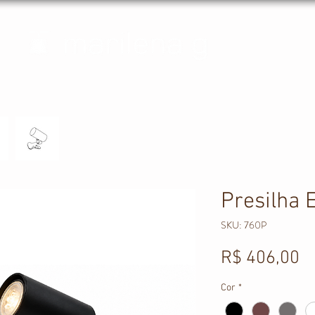
Presilha 
SKU: 760P
P
R$ 406,00
Cor
*