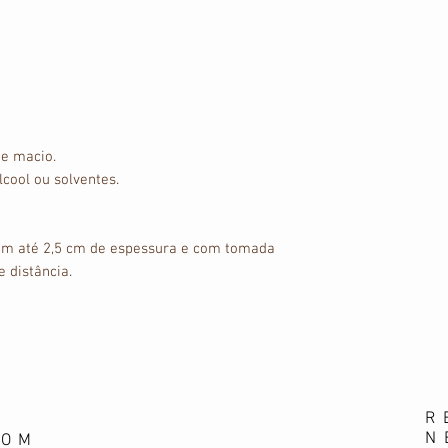
 e macio.
lcool ou solventes.
com até 2,5 cm de espessura e com tomada
 distância.
R
N
OOM