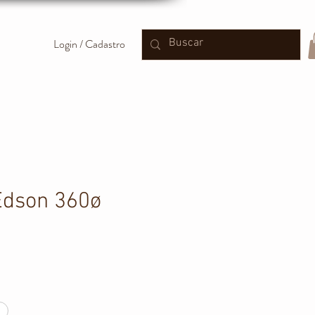
Login / Cadastro
Edson 360ø
reço