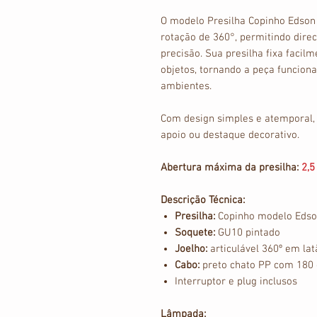
O modelo Presilha Copinho Edson 
rotação de 360°, permitindo dire
precisão. Sua presilha fixa facil
objetos, tornando a peça funciona
ambientes.
Com design simples e atemporal, é
apoio ou destaque decorativo.
Abertura máxima da presilha:
2,5
Descrição Técnica:
Presilha:
Copinho modelo Eds
Soquete:
GU10 pintado
Joelho:
articulável 360º em lat
Cabo:
preto chato PP com 180
Interruptor e plug inclusos
Lâmpada: