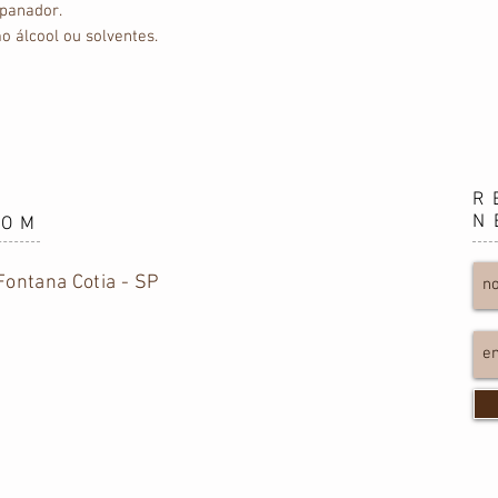
spanador.
o álcool ou solventes.
R
N
OOM
ontana Cotia - SP