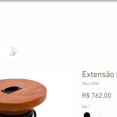
Extensão 
SKU: 671M
P
R$ 762,00
Cor
*