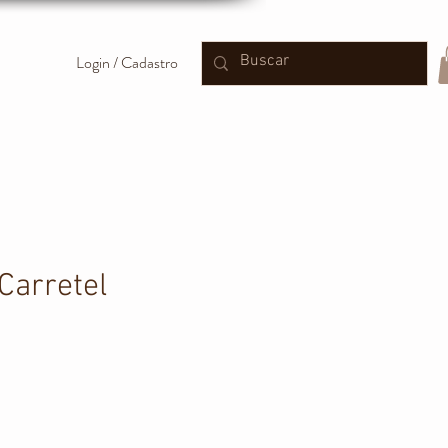
Login / Cadastro
Carretel
reço