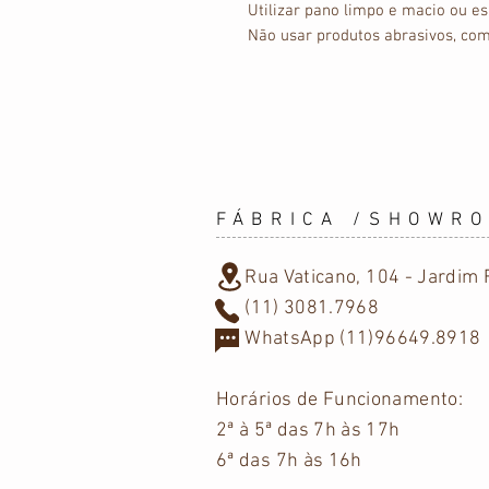
Utilizar pano limpo e macio ou e
Não usar produtos abrasivos, com
FÁBRICA /SHOWR
Rua Vaticano, 104 - Jardim F
(11) 3081.7968
WhatsApp (11)96649.8918
Horários
de Funcionamento:
2ª à 5ª das 7h às 17h
6ª das 7h às 16h