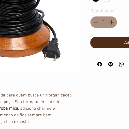
Quantidade
*
Ad
vida para quem busca unir organização,
a peça. Seu formato em carretel,
roba mica
, adiciona charme e
antendo os fios sempre bem
a fica exposta.