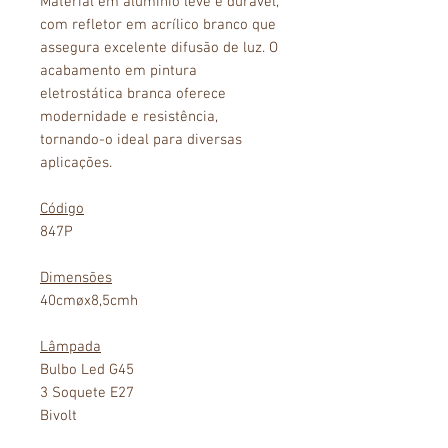
Material em alumínio leve e durável,
com refletor em acrílico branco que
assegura excelente difusão de luz. O
acabamento em pintura
eletrostática branca oferece
modernidade e resistência,
tornando-o ideal para diversas
aplicações.
Código
847P
Dimensões
40cmøx8,5cmh
Lâmpada
Bulbo Led G45
3 Soquete E27
Bivolt