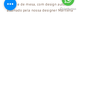
piso e de mesa, com design autoral,
assinado pela nossa designer Marilena
Gonçalves, que você pode encontrar em
nosso site:
www.marilenag.com.br
ou entrar
em contato pelo whatsapp:
(11) 96649-8918
para esclarecer qualquer duvida ou
desenvolver projetos personalizados, onde
trabalhamos com os mais variados tecidos
(linho, algodão cru, etc) além de banhos em
cobre, latão ou cromado.
marilenag@marilenag.com.br
Fale conosco
RECEBA NOSSA
NEWSLETTER