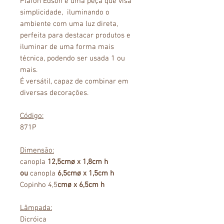
Plafon Edson é uma peça que visa
simplicidade, iluminando o
ambiente com uma luz direta,
perfeita para destacar produtos e
iluminar de uma forma mais
técnica, podendo ser usada 1 ou
mais.
É versátil, capaz de combinar em
diversas decorações.
Código:
871P
Dimensão:
canopla
12,5cmø x 1,8cm h
ou
canopla
6,5cmø x 1,5cm h
Copinho 4,5
cmø x 6,5cm h
Lâmpada:
Dicróica