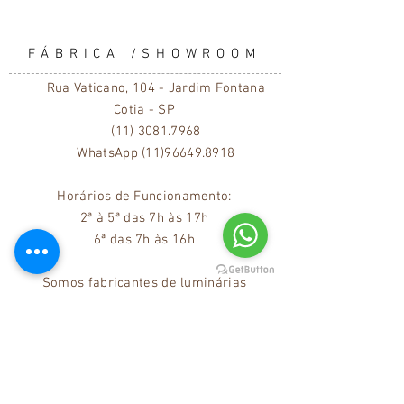
FÁBRICA /SHOWROOM
Rua Vaticano, 104 - Jardim Fontana
Cotia - SP
(11) 3081.7968
WhatsApp
(11)96649.8918
Horários
de Funcionamento:
2ª à 5ª das 7h às 17h
6ª das 7h às 16h
Somos fabricantes de luminárias
decorativas, desde 1996. Temos em nossa
linha, pendentes, arandelas, abajures de
piso e de mesa, com design autoral,
assinado pela nossa designer Marilena
Gonçalves, que você pode encontrar em