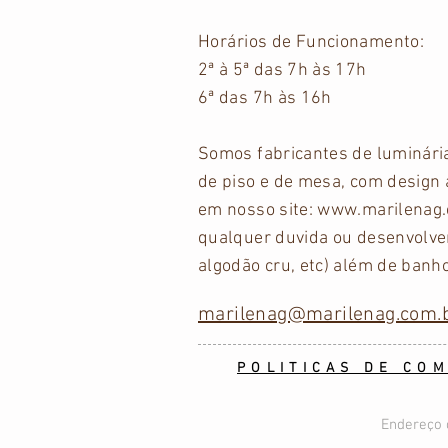
Horários
de Funcionamento:
2ª à 5ª das 7h às 17h
6ª das 7h às 16h
Somos fabricantes de luminári
de piso e de mesa, com design 
em nosso site:
www.marilenag.
qualquer duvida ou desenvolver
algodão cru, etc) além de banh
marilenag@marilenag.com.
POLITICAS DE CO
Endereço 