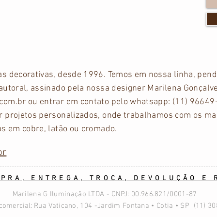
as decorativas, desde 1996. Temos em nossa linha, pend
autoral, assinado pela nossa designer Marilena Gonçalv
com.br
ou entrar em contato pelo whatsapp: (11) 96649
 projetos personalizados, onde trabalhamos com os mais
os em cobre, latão ou cromado.
br
MPRA, ENTREGA, TROCA, DEVOLUÇÃO E
Marilena G Iluminação LTDA - CNPJ: 00.966.821/0001-87
comercial:
Rua Vaticano, 104 -Jardim Fontana • Cotia • SP (11) 3