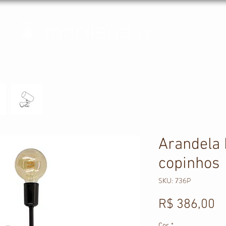
Arandela 
copinhos
SKU: 736P
P
R$ 386,00
Cor
*