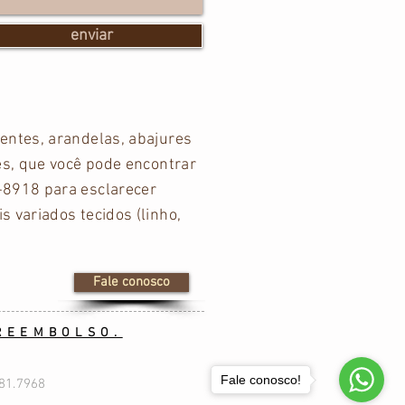
enviar
entes, arandelas, abajures
es, que você pode encontrar
-8918 para esclarecer
 variados tecidos (linho,
Fale conosco
 REEMBOLSO.
Fale conosco!
081.7968