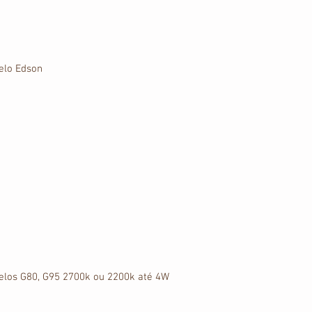
delo Edson
delos G80, G95 2700k ou 2200k até 4W