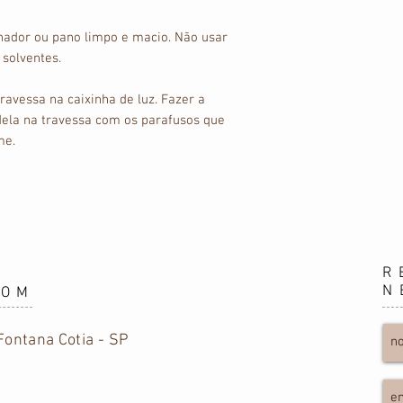
nador ou pano limpo e macio. Não usar
 solventes.
travessa na caixinha de luz. Fazer a
dela na travessa com os parafusos que
me.
R
N
OOM
ontana Cotia - SP